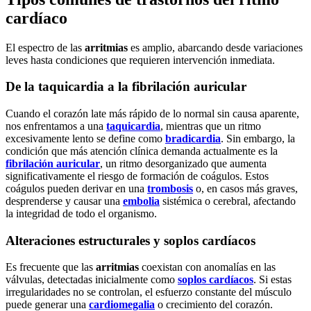
cardíaco
El espectro de las
arritmias
es amplio, abarcando desde variaciones
leves hasta condiciones que requieren intervención inmediata.
De la taquicardia a la fibrilación auricular
Cuando el corazón late más rápido de lo normal sin causa aparente,
nos enfrentamos a una
taquicardia
, mientras que un ritmo
excesivamente lento se define como
bradicardia
. Sin embargo, la
condición que más atención clínica demanda actualmente es la
fibrilación auricular
, un ritmo desorganizado que aumenta
significativamente el riesgo de formación de coágulos. Estos
coágulos pueden derivar en una
trombosis
o, en casos más graves,
desprenderse y causar una
embolia
sistémica o cerebral, afectando
la integridad de todo el organismo.
Alteraciones estructurales y soplos cardíacos
Es frecuente que las
arritmias
coexistan con anomalías en las
válvulas, detectadas inicialmente como
soplos cardíacos
. Si estas
irregularidades no se controlan, el esfuerzo constante del músculo
puede generar una
cardiomegalia
o crecimiento del corazón.