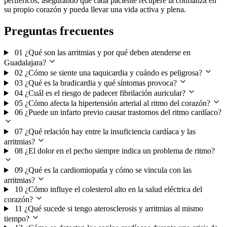
periféricos, asegurando que cada paciente recupere la confianza en
su propio corazón y pueda llevar una vida activa y plena.
Preguntas frecuentes
01
¿Qué son las arritmias y por qué deben atenderse en
Guadalajara?
02
¿Cómo se siente una taquicardia y cuándo es peligrosa?
03
¿Qué es la bradicardia y qué síntomas provoca?
04
¿Cuál es el riesgo de padecer fibrilación auricular?
05
¿Cómo afecta la hipertensión arterial al ritmo del corazón?
06
¿Puede un infarto previo causar trastornos del ritmo cardíaco?
07
¿Qué relación hay entre la insuficiencia cardíaca y las
arritmias?
08
¿El dolor en el pecho siempre indica un problema de ritmo?
09
¿Qué es la cardiomiopatía y cómo se vincula con las
arritmias?
10
¿Cómo influye el colesterol alto en la salud eléctrica del
corazón?
11
¿Qué sucede si tengo aterosclerosis y arritmias al mismo
tiempo?