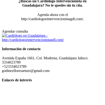
¿Buscas un Cardiólogo Intervencionista en
Guadalajara? No te quedes sin tu cita.
Agenda ahora con el
http://cardiologoeintervencionistagdl.com/.
Agendar consulta
Información de contacto
Avenida España 1661, Col. Moderna, Guadalajara Jalisco.
3334023789
+523334023789
godinezfloresarturo@gmail.com
Enlaces de intrerés
Cardiología Clínica cerca de mi ubicación en Guadalajara
Jalisco
Los mejores Cardiólogos en Guadalajara
Precio consulta Cardiólogos en Guadalajara Jalisco