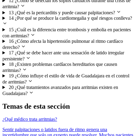
12
¿Cómo se detectan los soplos cardíacos durante una crisis de
arritmia?
13
¿Qué es la pericarditis y puede causar palpitaciones?
14
¿Por qué se produce la cardiomegalia y qué riesgos conlleva?
15
¿Cuál es la diferencia entre trombosis y embolia en pacientes
con arritmias?
16
¿Cómo afecta la hipertensión pulmonar al ritmo cardíaco
derecho?
17
¿Qué se debe hacer ante una sensación de latido irregular
persistente?
18
¿Existen problemas cardíacos hereditarios que causen
arritmias?
19
¿Cómo influye el estilo de vida de Guadalajara en el control
de arritmias?
20
¿Qué tratamientos avanzados para arritmias existen en
Guadalajara?
Temas de esta sección
¿Qué médico trata arritmias?
Sentir palpitaciones o latidos fuera de ritmo genera una
incertidumbre que solo un experto puede resolver. Muchos pacientes