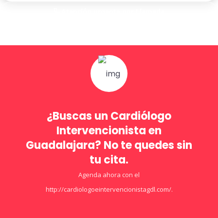
Atención urgente por Llamada
Solo para pacientes de Guadalajara
¿Buscas un Cardiólogo
Intervencionista en
Guadalajara? No te quedes sin
tu cita.
Agenda ahora con el
http://cardiologoeintervencionistagdl.com/.