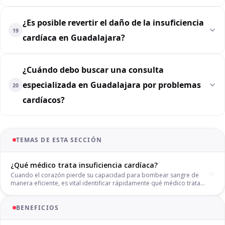
¿Es posible revertir el daño de la insuficiencia
19
cardíaca en Guadalajara?
¿Cuándo debo buscar una consulta
especializada en Guadalajara por problemas
20
cardíacos?
TEMAS DE ESTA SECCIÓN
¿Qué médico trata insuficiencia cardíaca?
Cuando el corazón pierde su capacidad para bombear sangre de
manera eficiente, es vital identificar rápidamente qué médico trata
insuficiencia cardíaca para iniciar un protocolo de control adecuado.
Esta condición crónica requiere una vigilancia médica estricta para
mejorar la calidad de vida y evitar hospitalizaciones recurrentes. En
BENEFICIOS
nuestra práctica en Guadalajara, nos enfocamos en estabilizar la
insuficiencia cardíaca mediante tratamientos personalizados que