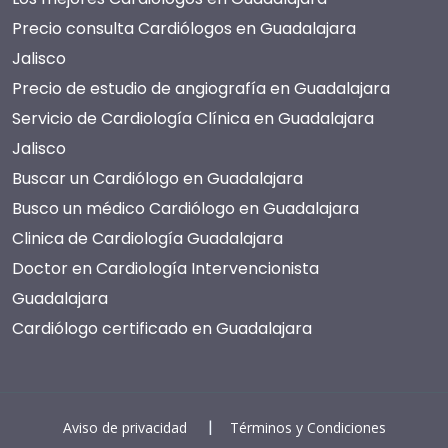
Precio consulta Cardiólogos en Guadalajara
Jalisco
Precio de estudio de angiografía en Guadalajara
Servicio de Cardiología Clínica en Guadalajara
Jalisco
Buscar un Cardiólogo en Guadalajara
Busco un médico Cardiólogo en Guadalajara
Clinica de Cardiología Guadalajara
Doctor en Cardiología Intervencionista
Guadalajara
Cardiólogo certificado en Guadalajara
Cardiología Clínica privada en Guadalajara Jalisco
Costo de cirugía cardiovascular en Guadalajara
Whatsapp de un Cardiólogo en Guadalajara
|
Aviso de privacidad
Términos y Condiciones