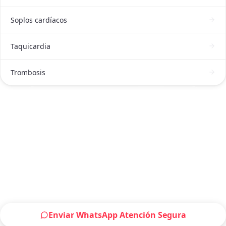
Soplos cardíacos
Taquicardia
Trombosis
ATENCIÓN DE CARDIÓLOGO EN GUADALAJARA
Solicitar atención de Cardiólogo en
Guadalajara ahora
Escríbenos por WhatsApp o llámanos, será un
placer atenderte.
Enviar WhatsApp Atención Segura