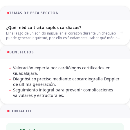
TEMAS DE ESTA SECCIÓN
¿Qué médico trata soplos cardíacos?
El hallazgo de un sonido inusual en el corazón durante un chequeo
puede generar inquietud, por ello es fundamental saber qué médico
trata soplos cardíacos para recibir una valoración profesional.
Aunque muchos soplos son benignos, otros pueden ser el primer
signo de una alteración valvular. En nuestra práctica en Guadalajara,
BENEFICIOS
nos enfocamos en determinar el origen de esta turbulencia
sanguínea para asegurar que su sistema cardiovascular funcione
con total eficiencia y sin riesgos ocultos.
Valoración experta por cardiólogos certificados en
Guadalajara.
Diagnóstico preciso mediante ecocardiografía Doppler
de última generación.
Seguimiento integral para prevenir complicaciones
valvulares y estructurales.
CONTACTO