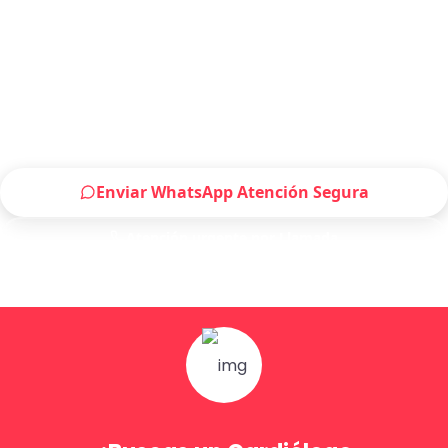
Solicitar atención de Cardiólogo en
Guadalajara ahora
Escríbenos por WhatsApp o llámanos, será un
placer atenderte.
Enviar WhatsApp Atención Segura
Atención urgente por Llamada
Solo para pacientes de Guadalajara