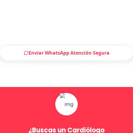
Solicitar atención de Cardiólogo en
Guadalajara ahora
Escríbenos por WhatsApp o llámanos, será un
placer atenderte.
Enviar WhatsApp Atención Segura
Atención urgente por Llamada
Solo para pacientes de Guadalajara
¿Buscas un Cardiólogo