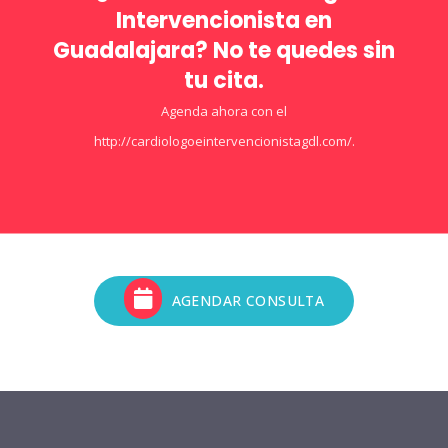
Intervencionista en
Guadalajara? No te quedes sin
tu cita.
Agenda ahora con el
http://cardiologoeintervencionistagdl.com/.
AGENDAR CONSULTA