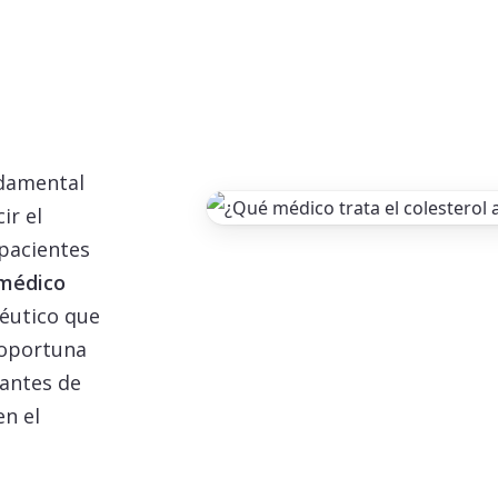
ndamental
ir el
 pacientes
médico
éutico que
 oportuna
 antes de
en el