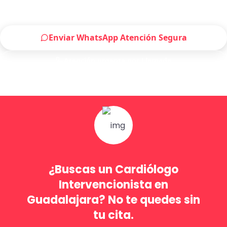
placer atenderte.
Enviar WhatsApp Atención Segura
Atención urgente por Llamada
Solo para pacientes de Guadalajara
¿Buscas un Cardiólogo
Intervencionista en
Guadalajara? No te quedes sin
tu cita.