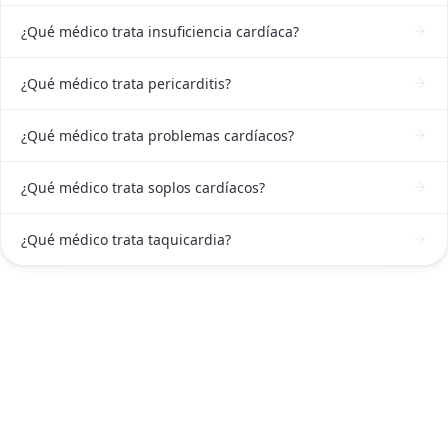
¿Qué médico trata insuficiencia cardíaca?
¿Qué médico trata pericarditis?
¿Qué médico trata problemas cardíacos?
¿Qué médico trata soplos cardíacos?
¿Qué médico trata taquicardia?
ATENCIÓN DE CARDIÓLOGO EN GUADALAJARA
Solicitar atención de Cardiólogo en
Guadalajara ahora
Escríbenos por WhatsApp o llámanos, será un