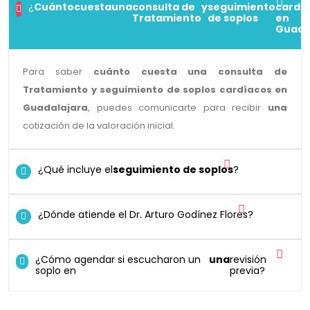
¿
Cuánto
cuesta
una
consulta de
y
seguimiento
cardí
Tratamiento
de soplos
en
Guada
Para saber
cuánto
cuesta
una
consulta de
Tratamiento
y
seguimiento de soplos
cardíacos en
Guadalajara
, puedes comunicarte para recibir
una
cotización de la valoración inicial.
¿Qué incluye el
seguimiento de soplos
?
¿Dónde atiende el Dr. Arturo Godínez Flores?
¿Cómo agendar si escucharon un
una
revisión
soplo en
previa?