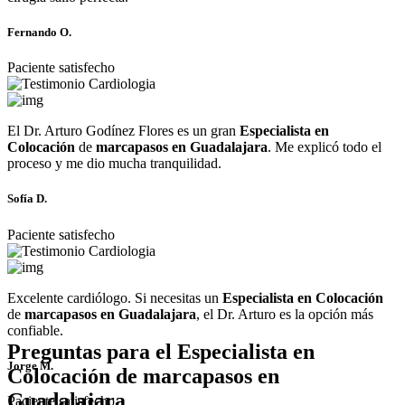
Fernando O.
Paciente satisfecho
El Dr. Arturo Godínez Flores es un gran
Especialista en
Colocación
de
marcapasos en Guadalajara
. Me explicó todo el
proceso y me dio mucha tranquilidad.
Sofía D.
Paciente satisfecho
Excelente cardiólogo. Si necesitas un
Especialista en Colocación
de
marcapasos en Guadalajara
, el Dr. Arturo es la opción más
confiable.
Preguntas para el
Especialista en
Jorge M.
Colocación
de
marcapasos en
Guadalajara
Paciente satisfecho