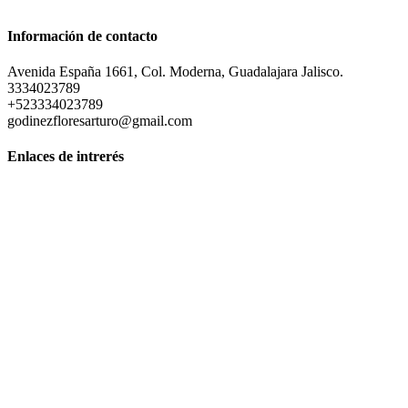
Cardiología Clínica e Intervencionista en Guadalajara Jalisco.
Información de contacto
Avenida España 1661, Col. Moderna, Guadalajara Jalisco.
3334023789
+523334023789
godinezfloresarturo@gmail.com
Enlaces de intrerés
Cardiología Clínica cerca de mi ubicación en Guadalajara
Jalisco
Los mejores Cardiólogos en Guadalajara
Precio consulta Cardiólogos en Guadalajara Jalisco
Precio de estudio de angiografía en Guadalajara
Servicio de Cardiología Clínica en Guadalajara Jalisco
Buscar un Cardiólogo en Guadalajara
Busco un médico Cardiólogo en Guadalajara
Clinica de Cardiología Guadalajara
Doctor en Cardiología Intervencionista Guadalajara
Cardiólogo certificado en Guadalajara
Cardiología Clínica privada en Guadalajara Jalisco
Costo de cirugía cardiovascular en Guadalajara
Whatsapp de un Cardiólogo en Guadalajara