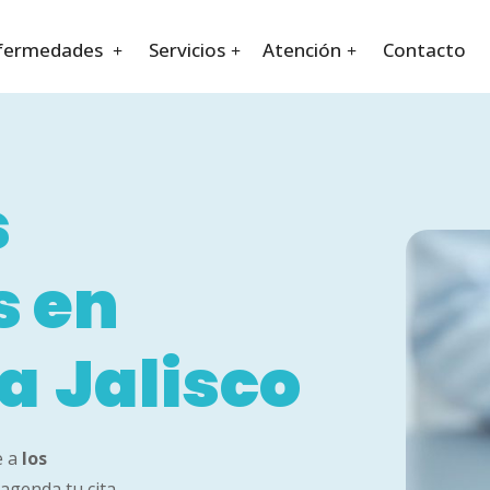
fermedades
Servicios
Atención
Contacto
s
s en
ra
Jalisco
e a
los
agenda tu cita