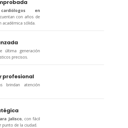
omprobada
cardiólogos en
cuentan con años de
n académica sólida.
anzada
de última generación
sticos precisos.
 profesional
tas brindan atención
atégica
ara
Jalisco
, con fácil
 punto de la ciudad.