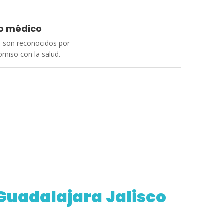
o médico
s
son reconocidos por
omiso con la salud.
 Guadalajara
Jalisco