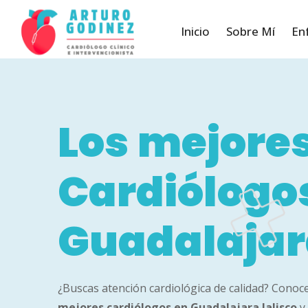
Inicio
Sobre Mí
En
Los
mejore
Cardiólogo
Guadalaja
¿Buscas atención cardiológica de calidad? Conoc
mejores
cardiólogos en Guadalajara
Jalisco
y 