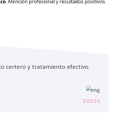
sco
. Atención profesional y resultados positivos.
o certero y tratamiento efectivo.
La at
Robe
Pacien